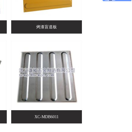
烤漆盲道板
XC-MDB6011