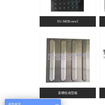
XU-MDB-new5
直槽纹成型板
请您留言